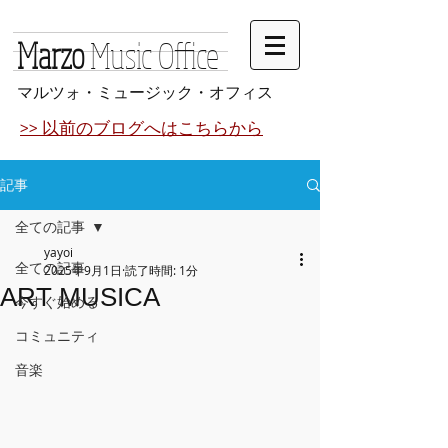
Marzo
Music Office
マルツォ・ミュージック・オフィス
>> 以前のブログへはこちらから
記事
全ての記事
yayoi
全ての記事
2025年9月1日
読了時間: 1分
ART MUSICA
今すぐ始める
コミュニティ
音楽