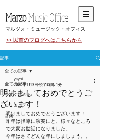
Marzo
Music Office
マルツォ・ミュージック・オフィス
>> 以前のブログへはこちらから
記事
全ての記事
yayoi
全ての記事
2020年1月3日
読了時間: 1分
明けましておめでとうご
今すぐ始める
ざいます！
コミュニティ
明けましておめでとうございます！
音楽
昨年は指導に演奏にと、様々なところ
で大変お世話になりました。
今年はさてどんな年にしましょう。。